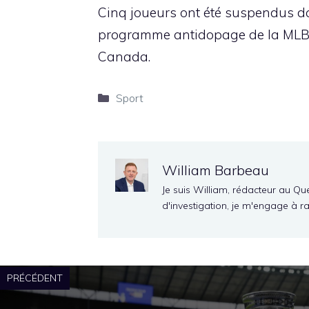
Cinq joueurs ont été suspendus d
programme antidopage de la MLB p
Canada.
Catégories
Sport
William Barbeau
Je suis William, rédacteur au Qu
d'investigation, je m'engage à r
PRÉCÉDENT