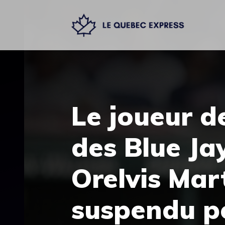
Aller
au
contenu
Le joueur d
des Blue Ja
Orelvis Mart
suspendu p