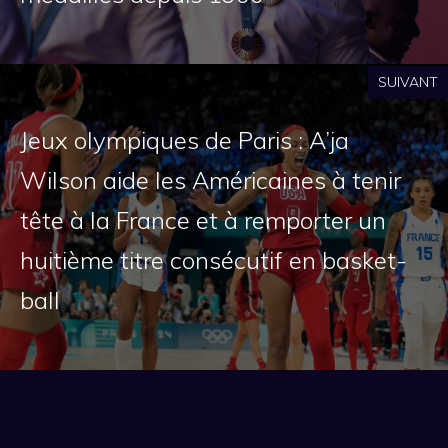
SUIVANT
Jeux olympiques de Paris : A’ja
Wilson aide les Américaines à tenir
tête à la France et à remporter un
huitième titre consécutif en basket-
ball