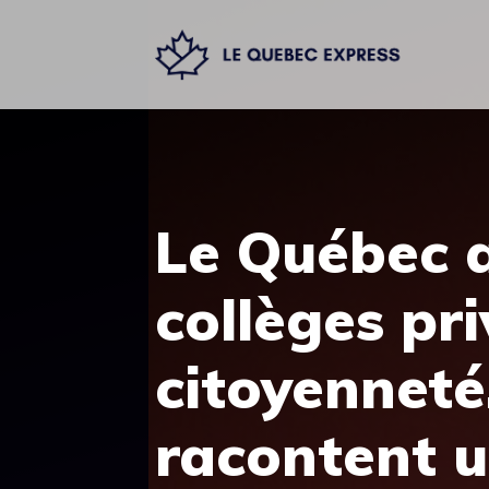
Aller
au
contenu
Le Québec a
collèges pr
citoyenneté
racontent u