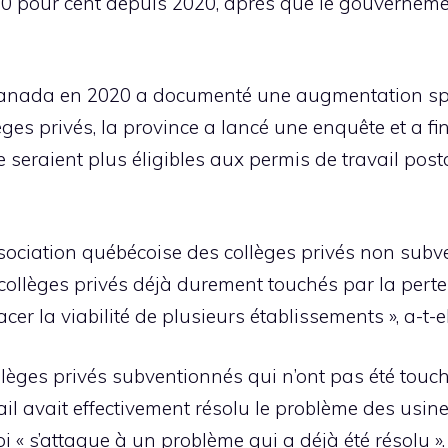
90 pour cent depuis 2020, après que le gouvernemen
anada en 2020 a documenté une augmentation spe
lèges privés, la province a lancé une enquête et a f
 seraient plus éligibles aux permis de travail pos
ssociation québécoise des collèges privés non subv
 collèges privés déjà durement touchés par la perte 
acer la viabilité de plusieurs établissements », a-
llèges privés subventionnés qui n’ont pas été touch
ail avait effectivement résolu le problème des usin
i « s’attaque à un problème qui a déjà été résolu ».