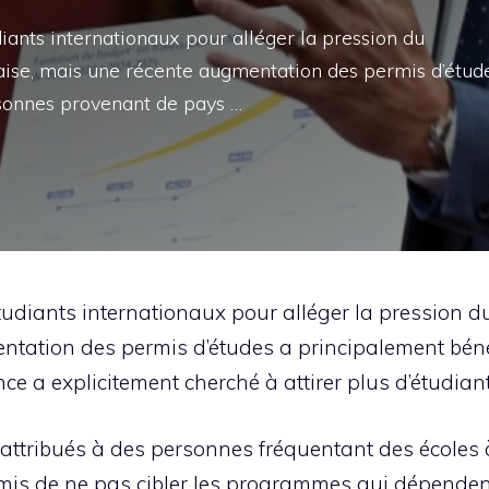
iants internationaux pour alléger la pression du
aise, mais une récente augmentation des permis d’étud
rsonnes provenant de pays …
tudiants internationaux pour alléger la pression d
ntation des permis d’études a principalement bén
e a explicitement cherché à attirer plus d’étudiant
ttribués à des personnes fréquentant des écoles à
mis de ne pas cibler les programmes qui dépenden