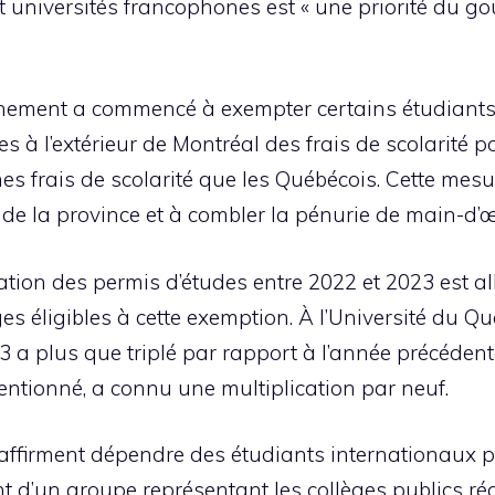
t universités francophones est « une priorité du g
nement a commencé à exempter certains étudiants
s à l’extérieur de Montréal des frais de scolarité p
s frais de scolarité que les Québécois. Cette mesur
 de la province et à combler la pénurie de main-d
tion des permis d’études entre 2022 et 2023 est a
ges éligibles à cette exemption. À l’Université du 
 a plus que triplé par rapport à l’année précédent
ventionné, a connu une multiplication par neuf.
affirment dépendre des étudiants internationaux 
ent d’un groupe représentant les collèges publics 