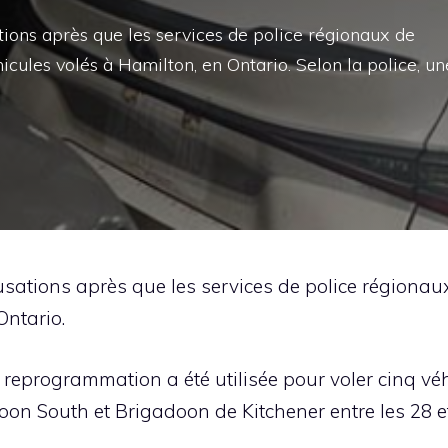
ons après que les services de police régionaux de
cules volés à Hamilton, en Ontario. Selon la police, un
ations après que les services de police régionaux
Ontario.
e reprogrammation a été utilisée pour voler cinq vé
oon South et Brigadoon de Kitchener entre les 28 e