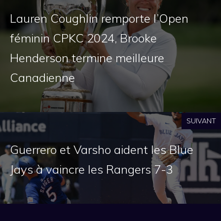
Lauren Coughlin remporte l’Open
féminin CPKC 2024, Brooke
Henderson termine meilleure
Canadienne
SUIVANT
Guerrero et Varsho aident les Blue
Jays à vaincre les Rangers 7-3