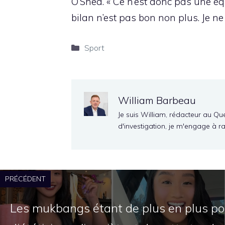
O’Shea. « Ce n’est donc pas une éq
bilan n’est pas bon non plus. Je ne
Catégories
Sport
William Barbeau
Je suis William, rédacteur au Qu
d'investigation, je m'engage à r
PRÉCÉDENT
Les mukbangs étant de plus en plus pop