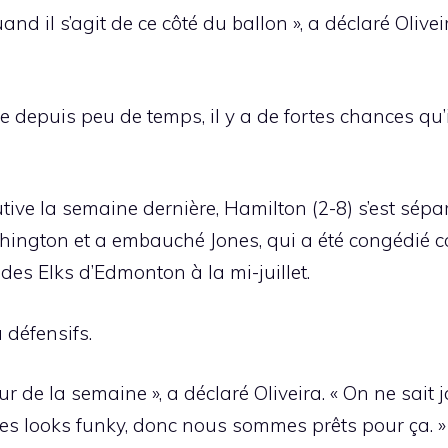
and il s’agit de ce côté du ballon », a déclaré Oliv
ue depuis peu de temps, il y a de fortes chances qu’
ive la semaine dernière, Hamilton (2-8) s’est sépar
ington et a embauché Jones, qui a été congédié c
des Elks d’Edmonton à la mi-juillet.
 défensifs.
r de la semaine », a déclaré Oliveira. « On ne sait
des looks funky, donc nous sommes prêts pour ça. »