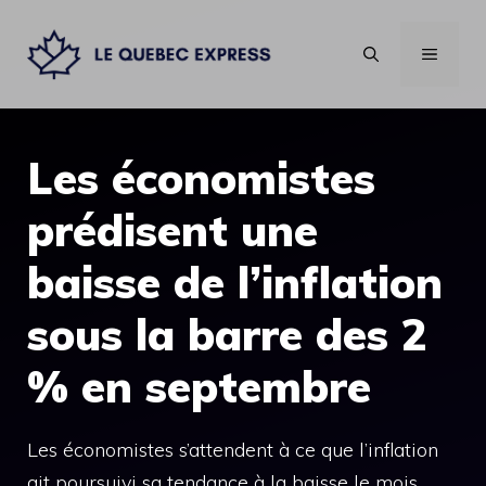
Aller
au
MENU
contenu
Les économistes
prédisent une
baisse de l’inflation
sous la barre des 2
% en septembre
Les économistes s’attendent à ce que l’inflation
ait poursuivi sa tendance à la baisse le mois