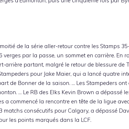
verges d’Edmonton, puis une cinquième fois par 
itié de la série aller-retour contre les Stamps 35-
verges par la passe, un sommet en carrière. En ra
-arrière partant, malgré le retour de blessure de T
ampeders pour Jake Maier, qui a lancé quatre inter
épart de Bonner de la saison. … Les Stampeders ont é
ton. … Le RB des Elks Kevin Brown a dépassé les 2
s a commencé la rencontre en tête de la ligue av
223 matchs consécutifs pour Calgary, a dépassé Dav
our les points marqués dans la LCF.