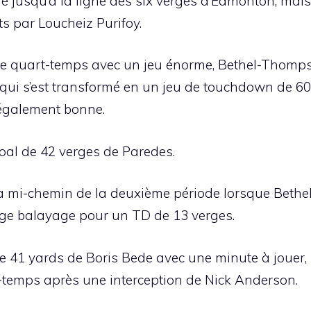
 jusqu’à la ligne des six verges d’Edmonton, mais
ts par Loucheiz Purifoy.
me quart-temps avec un jeu énorme, Bethel-Thomp
ui s’est transformé en un jeu de touchdown de 60
 également bonne.
oal de 42 verges de Paredes.
 à mi-chemin de la deuxième période lorsque Bethe
rge balayage pour un TD de 13 verges.
de 41 yards de Boris Bede avec une minute à jouer,
i-temps après une interception de Nick Anderson.