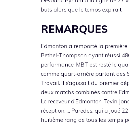
Devodric Bynum à la ligne de 27 
buts alors que le temps expirait.
REMARQUES
Edmonton a remporté la première mo
Bethel-Thompson ayant réussi 486 
performance, MBT est resté le quart
comme quart-arrière partant des St
Travail. Il s’agissait du premier d
deux matchs combinés contre Edmon
Le receveur d’Edmonton Tevin Jone
réception. … Paredes, qui a joué 
huitième rang de tous les temps p