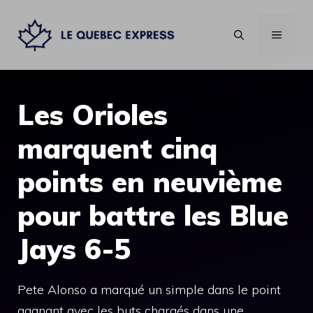
Aller
au
MENU
contenu
Les Orioles
marquent cinq
points en neuvième
pour battre les Blue
Jays 6-5
Pete Alonso a marqué un simple dans le point
gagnant avec les buts chargés dans une