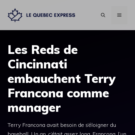
Aller
au
MENU
contenu
Les Reds de
Cincinnati
embauchent Terry
Francona comme
manager
Terry Francona avait besoin de s’éloigner du
baseball. Un an, c’était assez long. Francona, l’un