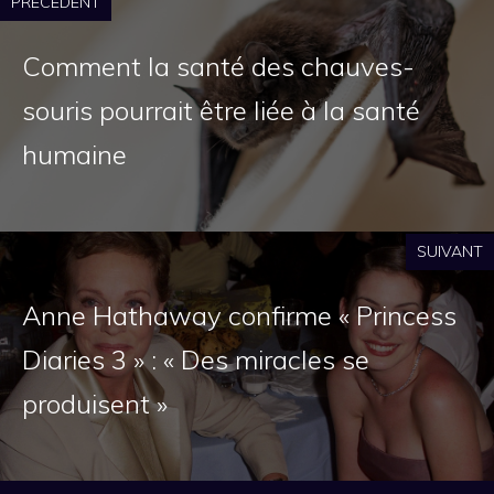
PRÉCÉDENT
Comment la santé des chauves-
souris pourrait être liée à la santé
humaine
SUIVANT
Anne Hathaway confirme « Princess
Diaries 3 » : « Des miracles se
produisent »