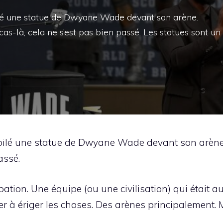
lé une statue de Dwyane Wade devant son arène.
as-là, cela ne s’est pas bien passé. Les statues sont un
oilé une statue de Dwyane Wade devant son arène
assé.
ation. Une équipe (ou une civilisation) qui était a
er à ériger les choses. Des arènes principalement. 