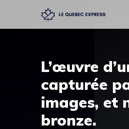
Aller
au
contenu
L’œuvre d’un
capturée pa
images, et 
bronze.