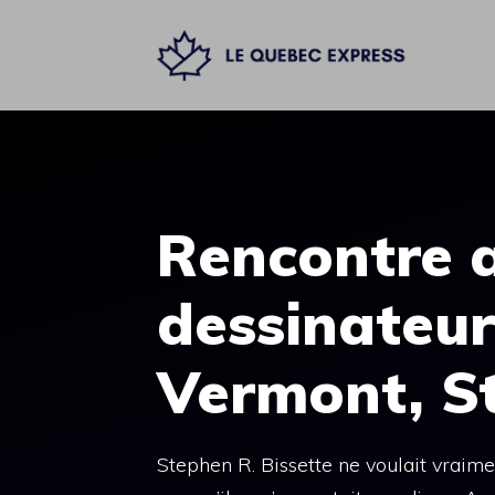
Aller
au
contenu
Rencontre a
dessinateur
Vermont, St
Stephen R. Bissette ne voulait vraime