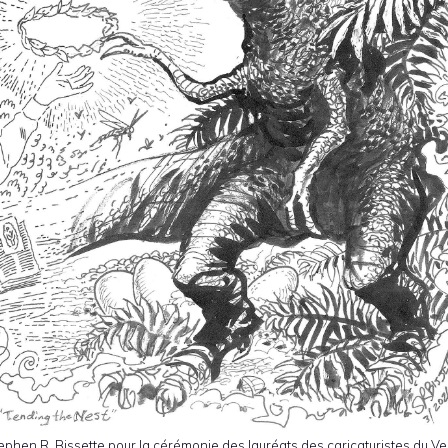
tephen R. Bissette pour la cérémonie des lauréats des caricaturistes du 