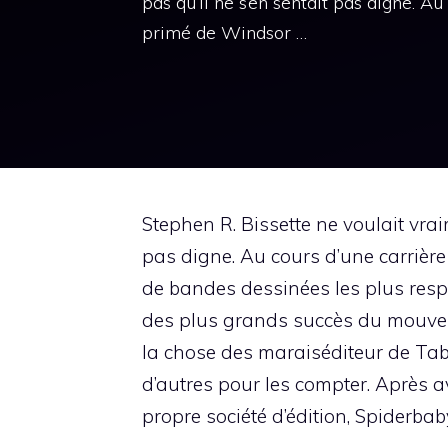
pas qu’il ne s’en sentait pas digne. Au
primé de Windsor …
Stephen R. Bissette ne voulait vrai
pas digne. Au cours d’une carrière
de bandes dessinées les plus respe
des plus grands succès du mouveme
la chose des marais
éditeur de
Ta
d’autres pour les compter. Après av
propre société d’édition, Spiderba