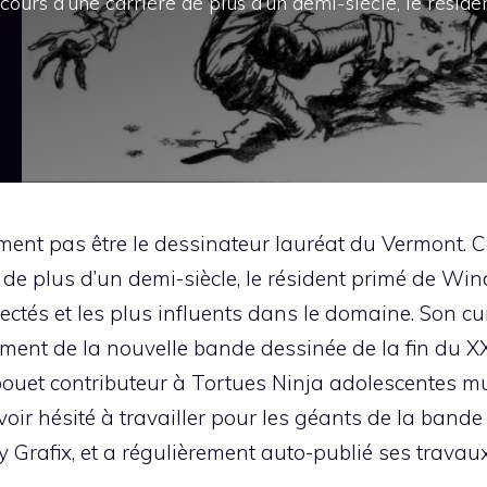
 cours d’une carrière de plus d’un demi-siècle, le réside
ment pas être le dessinateur lauréat du Vermont. Ce 
 de plus d’un demi-siècle, le résident primé de Win
ctés et les plus influents dans le domaine. Son cur
nt de la nouvelle bande dessinée de la fin du XXe
bou
et contributeur à
Tortues Ninja adolescentes m
oir hésité à travailler pour les géants de la bande 
by Grafix, et a régulièrement auto-publié ses trava