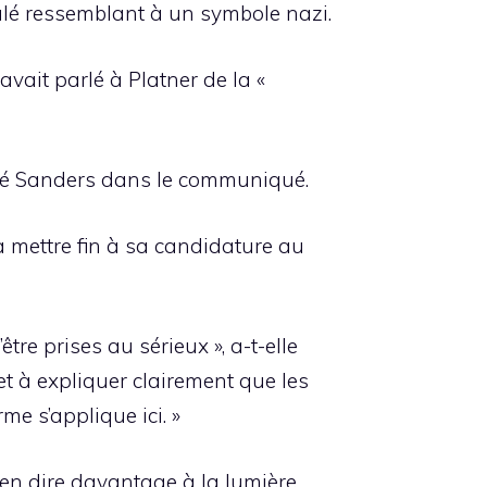
ulé ressemblant à un symbole nazi.
vait parlé à Platner de la «
claré Sanders dans le communiqué.
 mettre fin à sa candidature au
re prises au sérieux », a-t-elle
t à expliquer clairement que les
e s’applique ici. »
’en dire davantage à la lumière