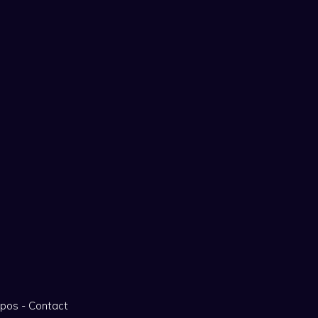
opos
-
Contact