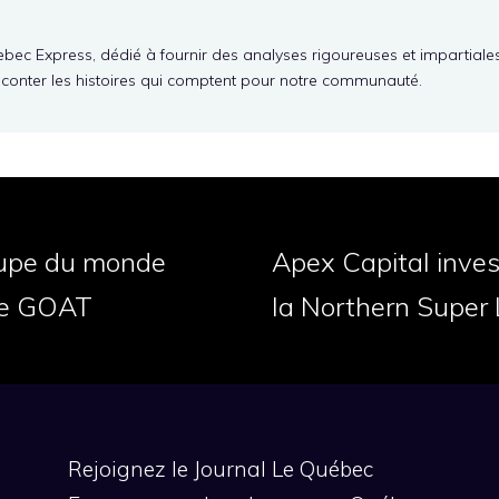
ebec Express, dédié à fournir des analyses rigoureuses et impartiale
aconter les histoires qui comptent pour notre communauté.
Coupe du monde
Apex Capital invest
 le GOAT
la Northern Super
Rejoignez le Journal Le Québec