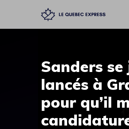
Aller
au
contenu
Sanders se 
lancés à G
pour qu’il m
candidatur