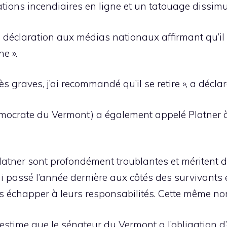
ions incendiaires en ligne et un tatouage dissim
déclaration aux médias nationaux affirmant qu’il a
e ».
rès graves, j’ai recommandé qu’il se retire », a dé
mocrate du Vermont) a également appelé Platner à
tner sont profondément troublantes et méritent d’êt
 passé l’année dernière aux côtés des survivants e
chapper à leurs responsabilités. Cette même norm
stime que le sénateur du Vermont a l’obligation d