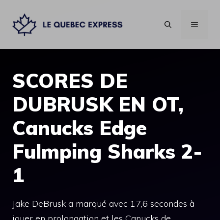
Aller
au
MENU
contenu
SCORES DE
DUBRUSK EN OT,
Canucks Edge
Fulmping Sharks 2-
1
Jake DeBrusk a marqué avec 17,6 secondes à
jouer en prolongation et les Canucks de