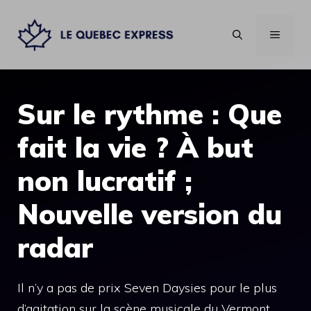
Aller
au
MENU
contenu
Sur le rythme : Que
fait la vie ? À but
non lucratif ;
Nouvelle version du
radar
Il n’y a pas de prix Seven Daysies pour le plus
d’agitation sur la scène musicale du Vermont.