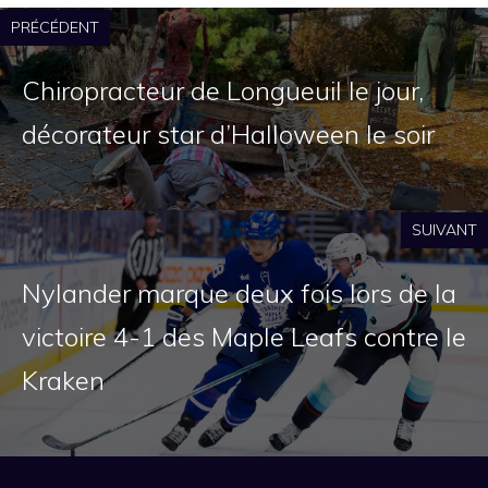
PRÉCÉDENT
Chiropracteur de Longueuil le jour,
décorateur star d’Halloween le soir
SUIVANT
Nylander marque deux fois lors de la
victoire 4-1 des Maple Leafs contre le
Kraken