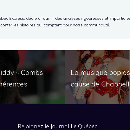
ebec Express, dédié à fournir des analyses rigoureuses et impartiale
aconter les histoires qui comptent pour notre communauté.
Diddy » Combs
La musique pop est
ohérences
cause de Chappell
Rejoignez le Journal Le Québec