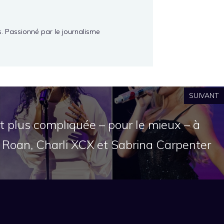
s. Passionné par le journalisme
SUIVANT
 plus compliquée – pour le mieux – à
 Roan, Charli XCX et Sabrina Carpenter