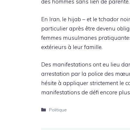
des hommes sans lien de parenté.
En Iran, le hijab – et le tchador n
particulier après être devenu obli
femmes musulmanes pratiquantes, 
extérieurs à leur famille.
Des manifestations ont eu lieu dan
arrestation par la police des mœu
hésite à appliquer strictement le 
manifestations de défi encore plus
Catégories
Politique