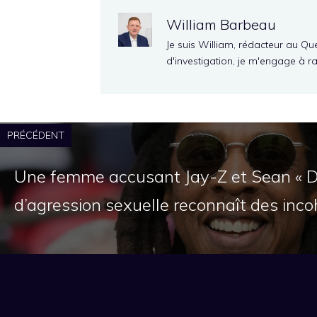
William Barbeau
Je suis William, rédacteur au Qu
d'investigation, je m'engage à r
PRÉCÉDENT
Une femme accusant Jay-Z et Sean « 
d’agression sexuelle reconnaît des inc