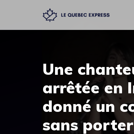
Aller
au
contenu
Une chante
arrêtée en 
donné un co
sans porter