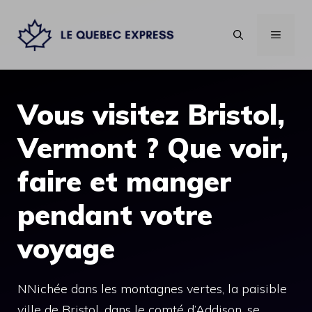
Aller
au
MENU
contenu
Vous visitez Bristol,
Vermont ? Que voir,
faire et manger
pendant votre
voyage
NNichée dans les montagnes vertes, la paisible
ville de Bristol, dans le comté d’Addison, se