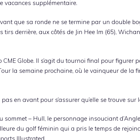
 de vacances supplémentaire.
avant que sa ronde ne se termine par un double b
is tirs derrière, aux côtés de Jin Hee Im (65), Wic
CME Globe. Il s’agit du tournoi final pour figurer p
r la semaine prochaine, où le vainqueur de la fina
d pas en avant pour s’assurer qu’elle se trouve sur l
au sommet – Hull, le personnage insouciant d’Angle
lleure du golf féminin qui a pris le temps de rejoi
orts Illustrated.