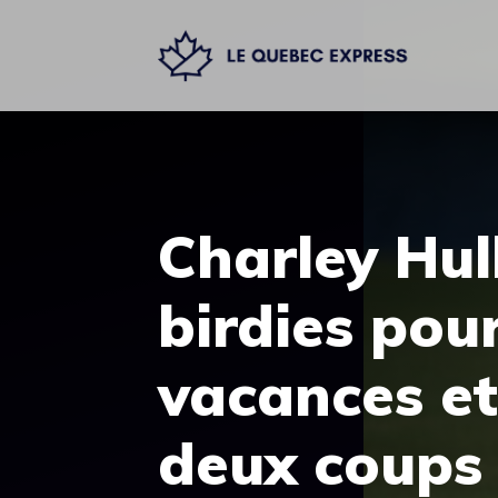
Aller
au
contenu
Charley Hull
birdies pou
vacances e
deux coups 