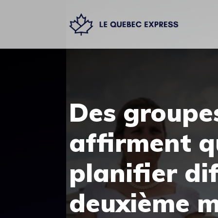
Aller
au
contenu
Des groupes
affirment q
planifier d
deuxième m