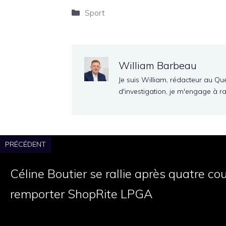
Catégories
Sport
William Barbeau
Je suis William, rédacteur au Qu
d'investigation, je m'engage à r
PRÉCÉDENT
Céline Boutier se rallie après quatre co
remporter ShopRite LPGA