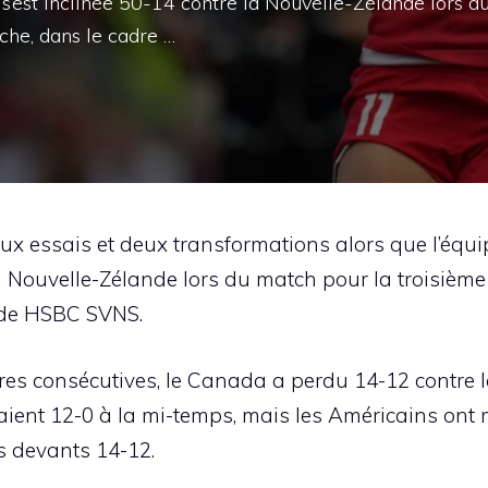
s’est inclinée 50-14 contre la Nouvelle-Zélande lors d
che, dans le cadre …
ux essais et deux transformations alors que l’équ
 la Nouvelle-Zélande lors du match pour la troisièm
nde HSBC SVNS.
res consécutives, le Canada a perdu 14-12 contre l
ent 12-0 à la mi-temps, mais les Américains ont m
s devants 14-12.