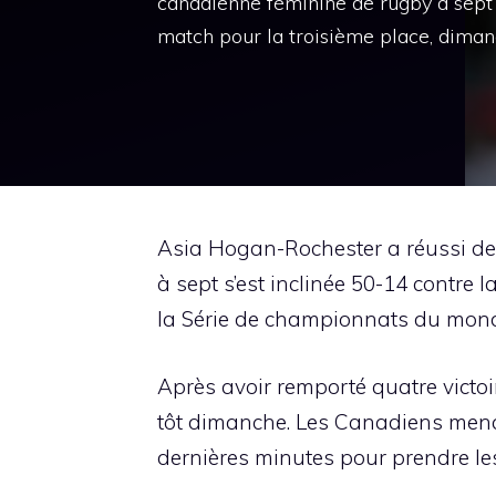
canadienne féminine de rugby à sept 
match pour la troisième place, diman
Asia Hogan-Rochester a réussi de
à sept s’est inclinée 50-14 contre
la Série de championnats du mo
Après avoir remporté quatre victoi
tôt dimanche. Les Canadiens menai
dernières minutes pour prendre le