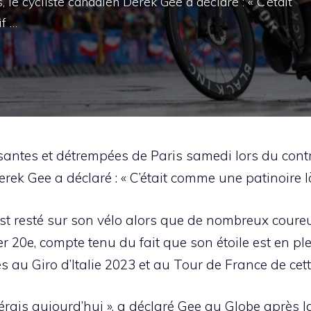
le cycliste canadien Derek Gee a déclaré : « C’était
if …
ssantes et détrempées de Paris samedi lors du con
rek Gee a déclaré : « C’était comme une patinoire l
est resté sur son vélo alors que de nombreux coureur
r 20e, compte tenu du fait que son étoile est en pl
 au Giro d’Italie 2023 et au Tour de France de cet
érais aujourd’hui », a déclaré Gee au Globe après l