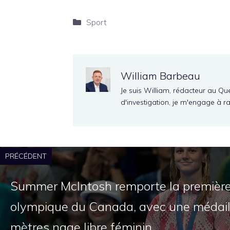
Catégories
Sport
William Barbeau
Je suis William, rédacteur au Qu
d'investigation, je m'engage à r
PRÉCÉDENT
Summer McIntosh remporte la première
olympique du Canada, avec une médail
mètres nage libre féminin