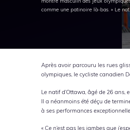
montre masculin des Jeux olympiques, 
comme une patinoire là-bas. » Le nat
Après avoir parcouru les rues gli
olympiques, le cycliste canadien De
Le natif d’Ottawa, âgé de 26 ans, 
Il a néanmoins été déçu de termine
à ses performances exceptionnelles
« Ce n’est pas les jambes que j’esp