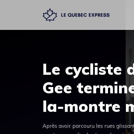
Aller
au
contenu
Le cycliste
Gee termine
la-montre 
Après avoir parcouru les rues glissan