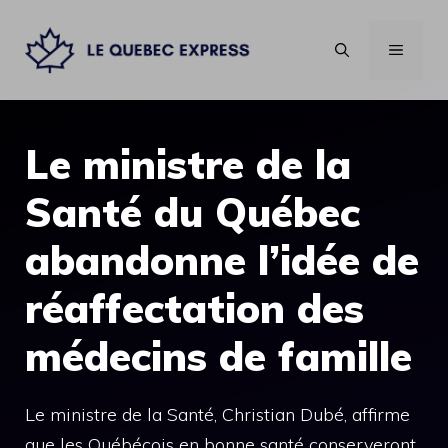
Aller
au
MENU
contenu
Le ministre de la
Santé du Québec
abandonne l’idée de
réaffectation des
médecins de famille
Le ministre de la Santé, Christian Dubé, affirme
que les Québécois en bonne santé conserveront