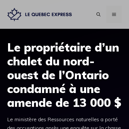
Aller
au
MENU
contenu
Le propriétaire d’un
chalet du nord-
ouest de l’Ontario
condamné à une
amende de 13 000 $
Le ministère des Ressources naturelles a porté
des accusations après une enquête sur la chasse