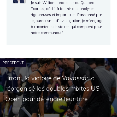
Je suis William, rédacteur au Quebec
Express, dédié à fournir des analyses
rigoureuses et impartiales. Passionné par
le journalisme d'investigation, je m'engage
à raconter les histoires qui comptent pour
notre communauté.
PRÉCÉDENT
Errani, la victoire de Vavassori a
réorganisé les doubles mixtes US
Open pour défendre leur titre