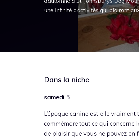
d’automne à St. Johnsbury’s Dog Mou
une infinité d’activités qui plairont au
Dans la niche
samedi 5
L’époque canine est-elle vraiment 
commémore tout ce qui concerne les
de plaisir que vous ne pouvez en f