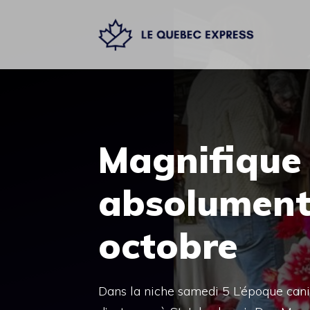
Aller
au
contenu
Magnifique 7
absolument,
octobre
Dans la niche samedi 5 L’époque cani